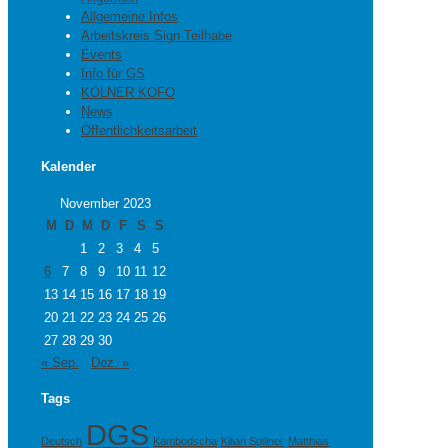
Allgemeine Infos
Arbeitskreis Sign Teilhabe
Events
Info für GS
KÖLNER KOFO
News
Öffentlichkeitsarbeit
Kalender
November 2023
M
D
M
D
F
S
S
1
2
3
4
5
6
7
8
9
10
11
12
13
14
15
16
17
18
19
20
21
22
23
24
25
26
27
28
29
30
« Sep.
Dez. »
Tags
DGS
Deutsch
Kambodscha
Kilian Spillner
Matthias