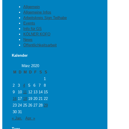
Allgemein
Allgemeine Infos
Arbeitskreis Sign Teilhabe
Events
Info für GS
KÖLNER KOFO
News
Öffentlichkeitsarbeit
Kalender
März 2020
M
D
M
D
F
S
S
1
2
3
4
5
6
7
8
9
10
11
12
13
14
15
16
17
18
19
20
21
22
23
24
25
26
27
28
29
30
31
« Jan.
Apr. »
Tags