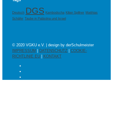
DGS
Deutsch
Kambodscha
Kilian Spillner
Matthias
Schäfer
Taube in Palästina und Israel
© 2020 VGKU e.V. | design by derSchulmeister
IMPRESSUM
|
DATENSCHUTZ
|
COOKIE-
RICHTLINIE EU
|
KONTAKT