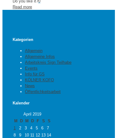
Do you like it?
0
Read more
Kategorien
Allgemein
Allgemeine Infos
Arbeitskreis Sign Teilhabe
Events
Info für GS
KÖLNER KOFO
News
Öffentlichkeitsarbeit
Kalender
April 2019
M
D
M
D
F
S
S
1
2
3
4
5
6
7
8
9
10
11
12
13
14