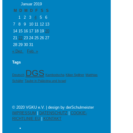
Januar 2019
M
D
M
D
F
S
S
1
2
3
4
5
6
7
8
9
10
11
12
13
14
15
16
17
18
19
20
21
22
23
24
25
26
27
28
29
30
31
« Dez.
Feb. »
Tags
DGS
Deutsch
Kambodscha
Kilian Spillner
Matthias
Schäfer
Taube in Palästina und Israel
© 2020 VGKU e.V. | design by derSchulmeister
IMPRESSUM
|
DATENSCHUTZ
|
COOKIE-
RICHTLINIE EU
|
KONTAKT