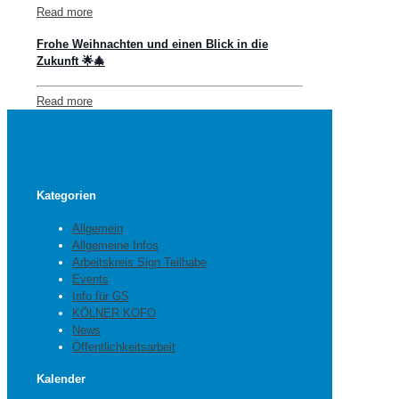
Read more
Frohe Weihnachten und einen Blick in die
Zukunft 🌟🎄
Read more
Kategorien
Allgemein
Allgemeine Infos
Arbeitskreis Sign Teilhabe
Events
Info für GS
KÖLNER KOFO
News
Öffentlichkeitsarbeit
Kalender