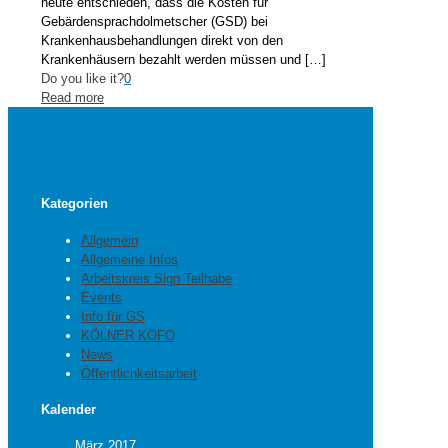
heute entschieden, dass die Kosten für
Gebärdensprachdolmetscher (GSD) bei
Krankenhausbehandlungen direkt von den
Krankenhäusern bezahlt werden müssen und
[…]
Do you like it?
0
Read more
Kategorien
Allgemein
Allgemeine Infos
Arbeitskreis Sign Teilhabe
Events
Info für GS
KÖLNER KOFO
News
Öffentlichkeitsarbeit
Kalender
März 2017