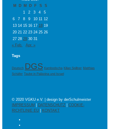
M
D
M
D
F
S
S
1
2
3
4
5
6
7
8
9
10
11
12
13
14
15
16
17
18
19
20
21
22
23
24
25
26
27
28
29
30
31
« Feb.
Apr. »
Tags
DGS
Deutsch
Kambodscha
Kilian Spillner
Matthias
Schäfer
Taube in Palästina und Israel
© 2020 VGKU e.V. | design by derSchulmeister
IMPRESSUM
|
DATENSCHUTZ
|
COOKIE-
RICHTLINIE EU
|
KONTAKT