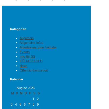
Kategorien
Allgemein
Allgemeine Infos
Arbeitskreis Sign Teilhabe
Events
Info für GS
KÖLNER KOFO
News
Öffentlichkeitsarbeit
Kalender
August 2026
M
D
M
D
F
S
S
1
2
3
4
5
6
7
8
9