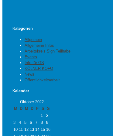
Kategorien
Allgemein
Allgemeine Infos
Arbeitskreis Sign Teilhabe
Events
Info für GS
KÖLNER KOFO
News
Öffentlichkeitsarbeit
Kalender
Oktober 2022
M
D
M
D
F
S
S
1
2
3
4
5
6
7
8
9
10
11
12
13
14
15
16