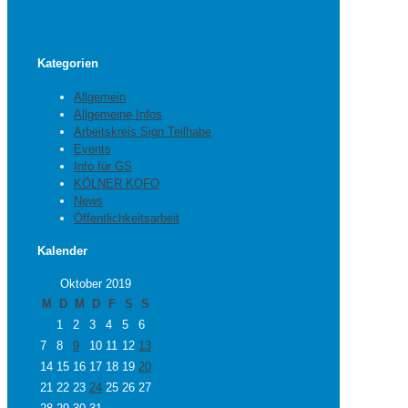
Kategorien
Allgemein
Allgemeine Infos
Arbeitskreis Sign Teilhabe
Events
Info für GS
KÖLNER KOFO
News
Öffentlichkeitsarbeit
Kalender
Oktober 2019
M
D
M
D
F
S
S
1
2
3
4
5
6
7
8
9
10
11
12
13
14
15
16
17
18
19
20
21
22
23
24
25
26
27