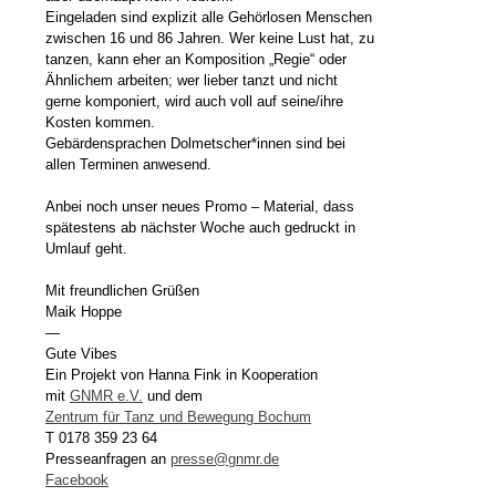
Eingeladen sind explizit alle Gehörlosen Menschen
zwischen 16 und 86 Jahren. Wer keine Lust hat, zu
tanzen, kann eher an Komposition „Regie“ oder
Ähnlichem arbeiten; wer lieber tanzt und nicht
gerne komponiert, wird auch voll auf seine/ihre
Kosten kommen.
Gebärdensprachen Dolmetscher*innen sind bei
allen Terminen anwesend.
Anbei noch unser neues Promo – Material, dass
spätestens ab nächster Woche auch gedruckt in
Umlauf geht.
Mit freundlichen Grüßen
Maik Hoppe
—
Gute Vibes
Ein Projekt von Hanna Fink in Kooperation
mit
GNMR e.V.
und dem
Zentrum für Tanz und Bewegung Bochum
T 0178 359 23 64
Presseanfragen an
presse@gnmr.de
Facebook