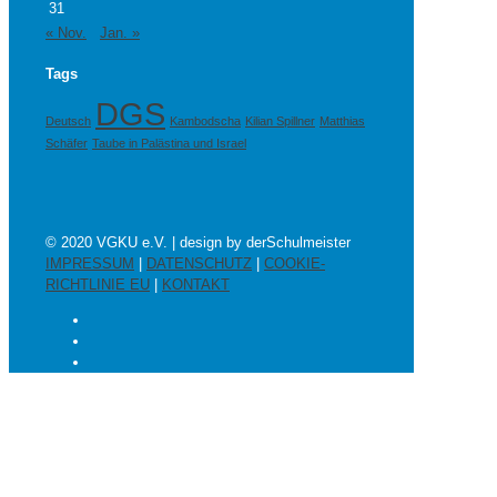
31
« Nov.
Jan. »
Tags
DGS
Deutsch
Kambodscha
Kilian Spillner
Matthias
Schäfer
Taube in Palästina und Israel
© 2020 VGKU e.V. | design by derSchulmeister
IMPRESSUM
|
DATENSCHUTZ
|
COOKIE-
RICHTLINIE EU
|
KONTAKT