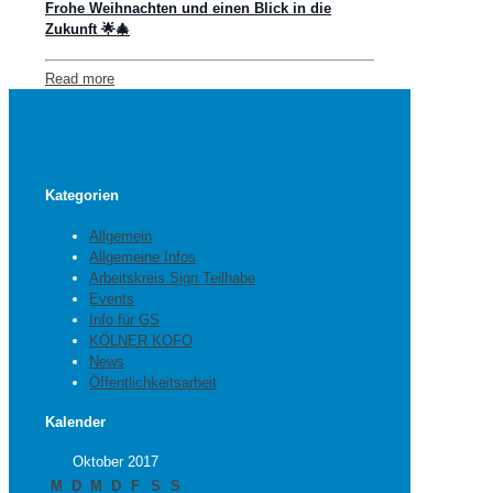
Frohe Weihnachten und einen Blick in die
Zukunft 🌟🎄
Read more
Kategorien
Allgemein
Allgemeine Infos
Arbeitskreis Sign Teilhabe
Events
Info für GS
KÖLNER KOFO
News
Öffentlichkeitsarbeit
Kalender
Oktober 2017
M
D
M
D
F
S
S