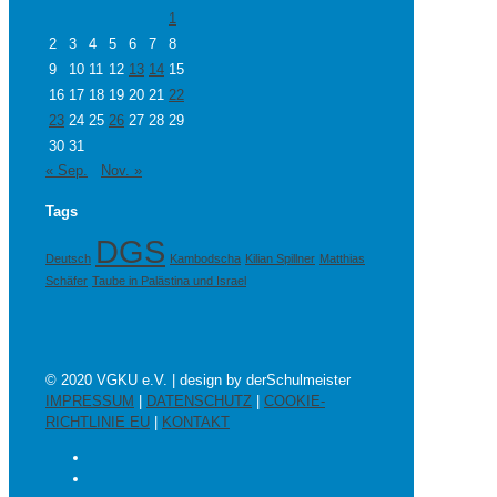
1
2
3
4
5
6
7
8
9
10
11
12
13
14
15
16
17
18
19
20
21
22
23
24
25
26
27
28
29
30
31
« Sep.
Nov. »
Tags
DGS
Deutsch
Kambodscha
Kilian Spillner
Matthias
Schäfer
Taube in Palästina und Israel
© 2020 VGKU e.V. | design by derSchulmeister
IMPRESSUM
|
DATENSCHUTZ
|
COOKIE-
RICHTLINIE EU
|
KONTAKT