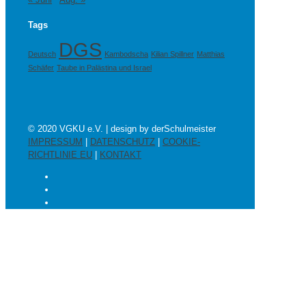
Tags
DGS
Deutsch
Kambodscha
Kilian Spillner
Matthias
Schäfer
Taube in Palästina und Israel
© 2020 VGKU e.V. | design by derSchulmeister
IMPRESSUM
|
DATENSCHUTZ
|
COOKIE-
RICHTLINIE EU
|
KONTAKT