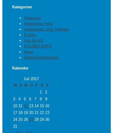
Kategorien
Allgemein
Allgemeine Infos
Arbeitskreis Sign Teilhabe
Events
Info für GS
KÖLNER KOFO
News
Öffentlichkeitsarbeit
Kalender
Juli 2017
M
D
M
D
F
S
S
1
2
3
4
5
6
7
8
9
10
11
12
13
14
15
16
17
18
19
20
21
22
23
24
25
26
27
28
29
30
31
« Juni
Aug. »