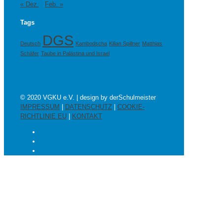
« Dez.
Feb. »
Tags
DGS
Deutsch
Kambodscha
Kilian Spillner
Matthias
Schäfer
Taube in Palästina und Israel
© 2020 VGKU e.V. | design by derSchulmeister
IMPRESSUM
|
DATENSCHUTZ
|
COOKIE-
RICHTLINIE EU
|
KONTAKT