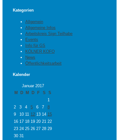
Kategorien
Allgemein
Allgemeine Infos
Arbeitskreis Sign Teilhabe
Events
Info für GS
KÖLNER KOFO
News
Öffentlichkeitsarbeit
Kalender
Januar 2017
M
D
M
D
F
S
S
1
2
3
4
5
6
7
8
9
10
11
12
13
14
15
16
17
18
19
20
21
22
23
24
25
26
27
28
29
30
31